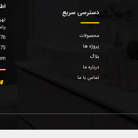
اط
دسترسی سریع
تهر
پاس
محصولات
576
پروژه ها
575
بلاگ
com
درباره ما
تماس با ما