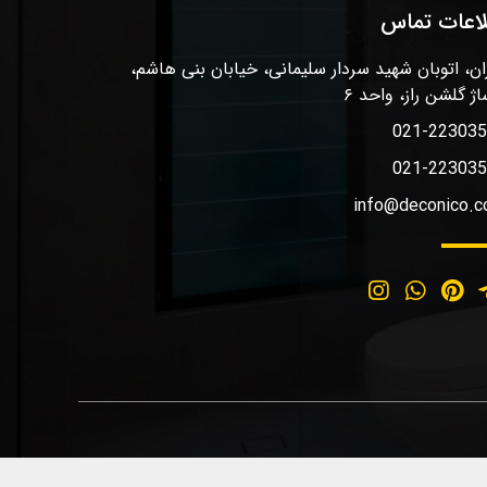
لاعات تماس
ان، اتوبان شهید سردار سلیمانی، خیابان بنی هاشم،
اژ گلشن راز، واحد ۶
021-22303
021-22303
info@deconico.