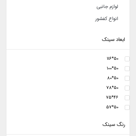
لوازم جانبی
انواع کفشور
ابعاد سینک
50*116
50*100
50*80
50*78
46*75
50*57
رنگ سینک