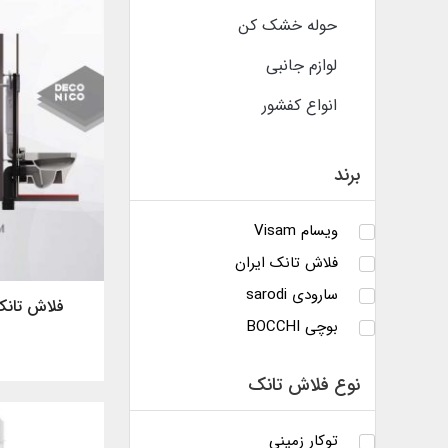
حوله خشک کن
لوازم جانبی
انواع کفشور
برند
ویسام Visam
فلاش تانک ایران
سارودی sarodi
فلاش تانک
بوچی BOCCHI
نوع فلاش تانک
توکار زمینی