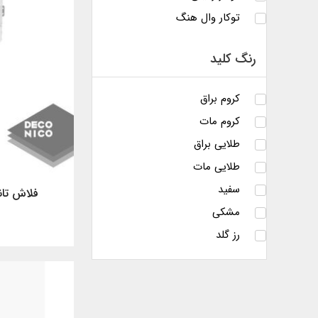
توکار وال هنگ
رنگ کلید
کروم براق
کروم مات
طلایی براق
طلایی مات
سفید
فلاش تان
مشکی
رز گلد