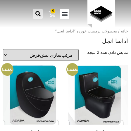
0
خانه
/ محصولات برچسب خورده “آداسا انجل”
آداسا انجل
نمایش دادن همه 2 نتیجه
تخفیف!
تخفیف!