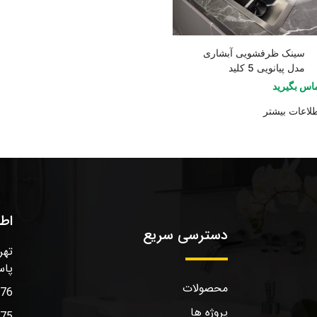
سینک ظرفشویی آبشاری
مدل پیانویی 5 کلید
اس بگیرید
لاعات بیشتر
اط
دسترسی سریع
تهر
پاس
محصولات
576
پروژه ها
575