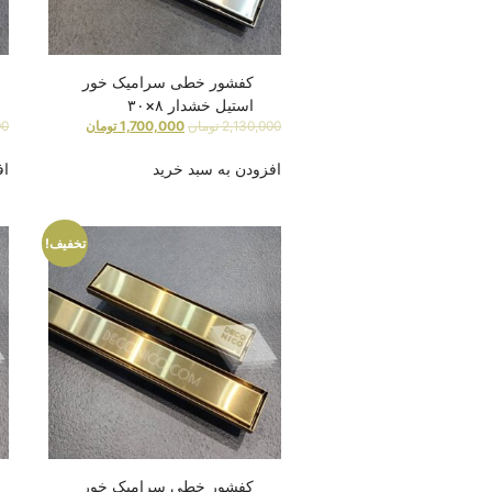
کفشور خطی سرامیک خور
استیل خشدار ۸×۳۰
2,130,000
تومان
1,700,000
تومان
00
افزودن به سبد خرید
اف
تخفیف!
کفشور خطی سرامیک خور