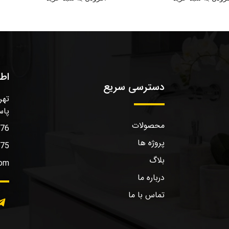
اط
دسترسی سریع
تهر
پاس
محصولات
576
پروژه ها
575
بلاگ
com
درباره ما
تماس با ما