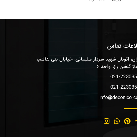
لاعات تماس
ان، اتوبان شهید سردار سلیمانی، خیابان بنی هاشم،
اژ گلشن راز، واحد ۶
021-22303
021-22303
info@deconico.