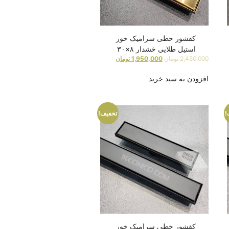
کفشور خطی سرامیک خور
استیل طلایی خشدار ۸×۳۰
2,450,000
تومان
1,950,000
تومان
افزودن به سبد خرید
!
تخفیف!
کفشور خطی سرامیک خور