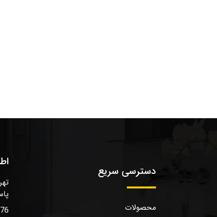
اط
دسترسی سریع
تهر
پاس
محصولات
576