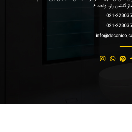
اژ گلشن راز، واحد ۶
021-22303
021-22303
info@deconico.