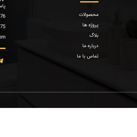
پاس
محصولات
576
پروژه ها
575
بلاگ
com
درباره ما
تماس با ما