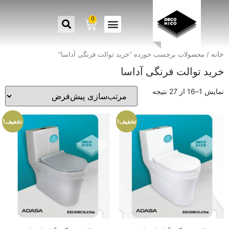
0
خانه
/ محصولات برچسب خورده “خرید توالت فرنگی آداسا”
خرید توالت فرنگی آداسا
نمایش 1–16 از 27 نتیجه
تخفیف!
تخفیف!