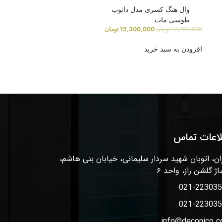
وال هنگ کسری مدل دانوب
طوسی مات
17,963,000
تومان
15,300,000
تومان
افزودن به سبد خرید
لاعات تماس
ان، اتوبان شهید سردار سلیمانی، خیابان بنی هاشم،
اژ گلشن راز، واحد ۶
021-22303
021-22303
info@deconico.