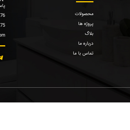
پاس
محصولات
576
پروژه ها
575
بلاگ
com
درباره ما
تماس با ما