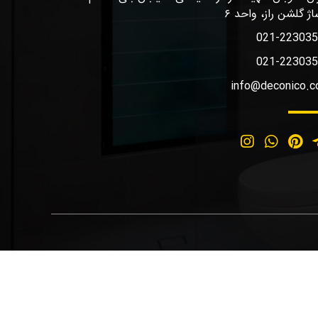
اژ گلشن راز، واحد ۶
021-22303
021-22303
info@deconico.