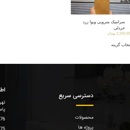
سرامیک مترویی ویوا زرد
خردلی
2,250,0
تومان
تخاب گزینه
اط
دسترسی سریع
تهر
پاس
محصولات
576
پروژه ها
575