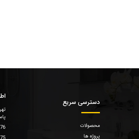
اط
دسترسی سریع
تهر
پاس
محصولات
576
پروژه ها
575