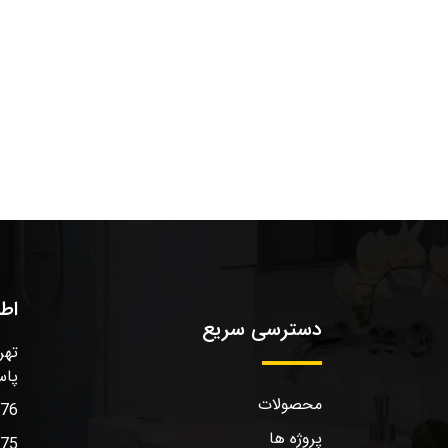
اط
دسترسی سریع
تهر
پاس
محصولات
576
پروژه ها
575