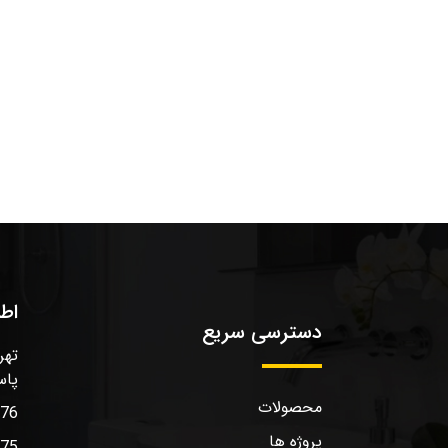
اط
دسترسی سریع
تهر
پاس
محصولات
576
پروژه ها
575