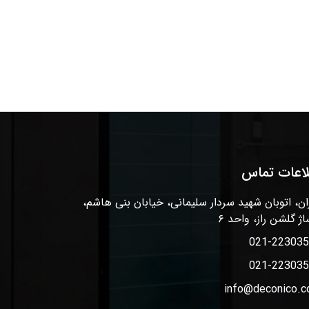
لاعات تماس
ان، اتوبان شهید سردار سلیمانی، خیابان بنی هاشم،
اژ گلشن راز، واحد ۶
021-22303
021-22303
info@deconico.