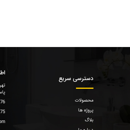
اط
دسترسی سریع
تهر
پاس
محصولات
576
پروژه ها
575
بلاگ
com
درباره ما