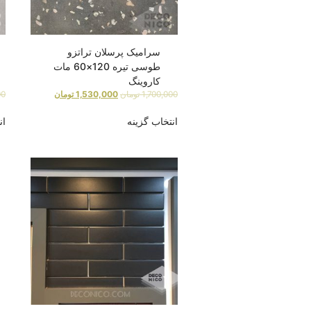
سرامیک پرسلان تراتزو
طوسی تیره 120×60 مات
کاروینگ
1,700,000
تومان
1,530,000
تومان
00
انتخاب گزینه
ان