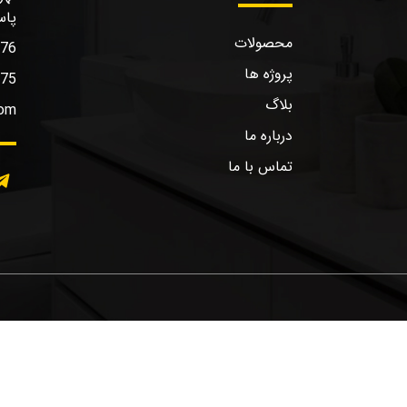
پاس
محصولات
576
پروژه ها
575
بلاگ
com
درباره ما
تماس با ما