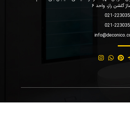
اژ گلشن راز، واحد ۶
021-22303
021-22303
info@deconico.