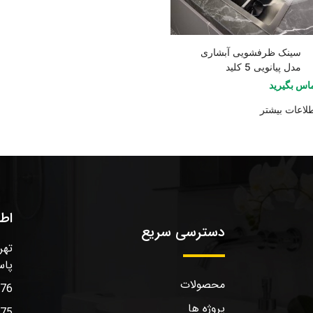
سینک ظرفشویی آبشاری
مدل پیانویی 5 کلید
اس بگیرید
لاعات بیشتر
اط
دسترسی سریع
تهر
پاس
محصولات
576
پروژه ها
575