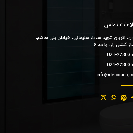
لاعات تماس
ان، اتوبان شهید سردار سلیمانی، خیابان بنی هاشم،
اژ گلشن راز، واحد ۶
021-22303
021-22303
info@deconico.