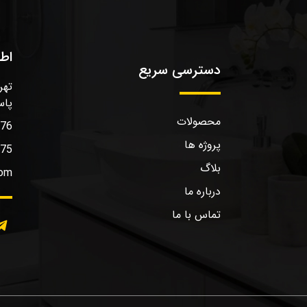
اط
دسترسی سریع
تهر
پاس
محصولات
576
پروژه ها
575
بلاگ
com
درباره ما
تماس با ما