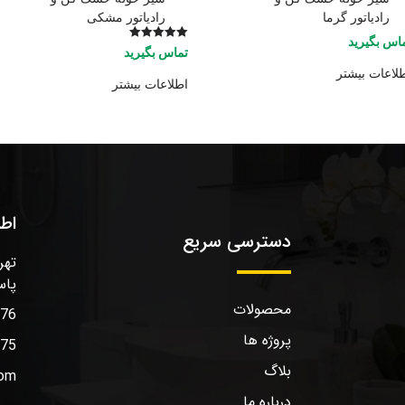
رادیاتور گرما
رادیاتور مشکی
اس بگیرید
امتیاز
تماس بگیرید
5.00
از 5
لاعات بیشتر
اطلاعات بیشتر
اط
دسترسی سریع
تهر
پاس
محصولات
576
پروژه ها
575
بلاگ
com
درباره ما