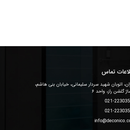
لاعات تماس
ان، اتوبان شهید سردار سلیمانی، خیابان بنی هاشم،
اژ گلشن راز، واحد ۶
021-22303
021-22303
info@deconico.