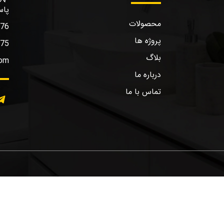
پاس
محصولات
576
پروژه ها
575
بلاگ
com
درباره ما
تماس با ما