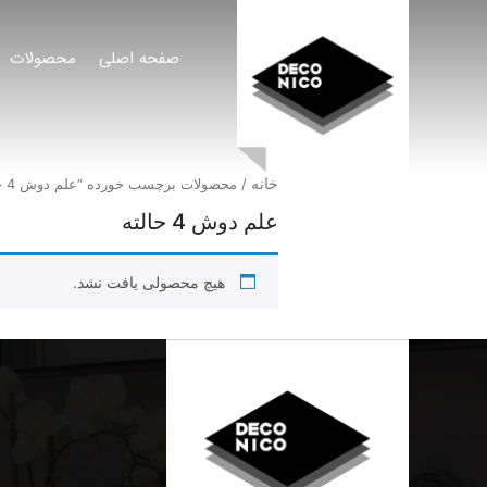
صفحه اصلی
محصولات
خانه
/ محصولات برچسب خورده “علم دوش 4 حالته”
علم دوش 4 حالته
هیچ محصولی یافت نشد.