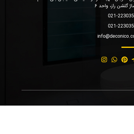
اژ گلشن راز، واحد ۶
021-22303
021-22303
info@deconico.