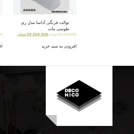
توالت فرنگی آداسا مدل ری
طوسی مات
22,700,000
تومان
20,500,000
تومان
00
افزودن به سبد خرید
اف