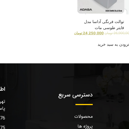
توالت فرنگی آداسا مدل
فایتر طوسی مات
26,900,0
تومان
24,250,000
تومان
زودن به سبد خرید
اط
دسترسی سریع
تهر
پاس
محصولات
576
پروژه ها
575