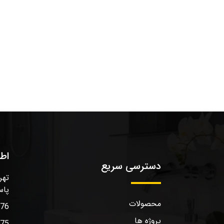
اط
دسترسی سریع
تهر
پاس
محصولات
576
پروژه ها
575