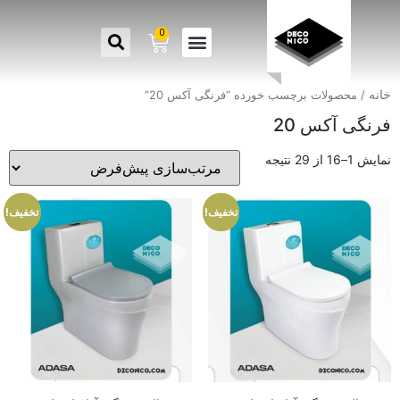
0
خانه
/ محصولات برچسب خورده “فرنگی آکس 20”
فرنگی آکس 20
نمایش 1–16 از 29 نتیجه
تخفیف!
تخفیف!