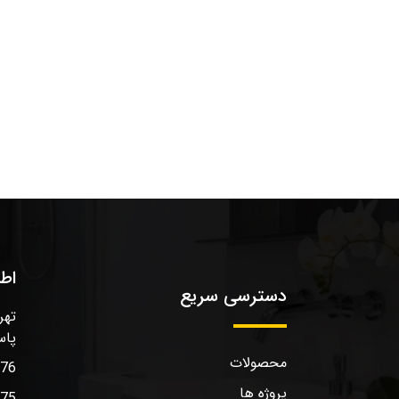
اط
دسترسی سریع
تهر
پاس
محصولات
576
پروژه ها
575