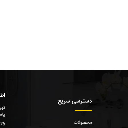
اط
دسترسی سریع
تهر
پاس
محصولات
576