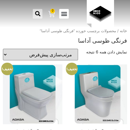
0
خانه
/ محصولات برچسب خورده “فرنگی ظوسی آداسا”
فرنگی ظوسی آداسا
نمایش دادن همه 6 نتیجه
تخفیف!
تخفیف!