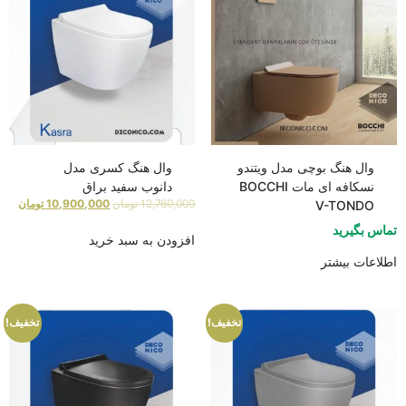
وال هنگ بوچی مدل ویتندو
وال هنگ کسری مدل
نسکافه ای مات BOCCHI
دانوب سفید براق
12,760,000
تومان
10,900,000
تومان
V-TONDO
تماس بگیرید
افزودن به سبد خرید
اطلاعات بیشتر
تخفیف!
تخفیف!