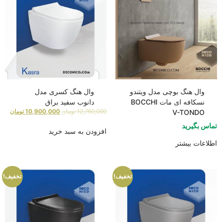
وال هنگ بوچی مدل ویتندو
وال هنگ کسری مدل
نسکافه ای مات BOCCHI
دانوب سفید براق
12,760,000
تومان
10,900,000
تومان
V-TONDO
تماس بگیرید
افزودن به سبد خرید
اطلاعات بیشتر
تخفیف!
تخفیف!