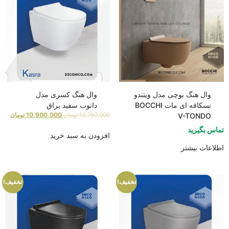
وال هنگ بوچی مدل ویتندو
وال هنگ کسری مدل
نسکافه ای مات BOCCHI
دانوب سفید براق
12,760,000
تومان
10,900,000
تومان
V-TONDO
تماس بگیرید
افزودن به سبد خرید
اطلاعات بیشتر
تخفیف!
تخفیف!