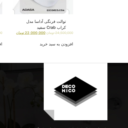
توالت فرنگی آداسا مدل
کراب Crab سفید
24,500,000
تومان
22,000,000
تومان
00
افزودن به سبد خرید
اف