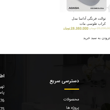
توالت فرنگی آداسا مدل
کراب طوسی مات
29,290,0
تومان
26,360,000
تومان
زودن به سبد خرید
اط
دسترسی سریع
تهر
پاس
محصولات
576
پروژه ها
575