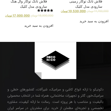
فلاش تانک توکار زمینی
فلاش تانک توکار وال هنگ
سارودی مدل کلیک
سارودی مدل کلیک
11,700,000
تومان
10,530,000
تومان
امتیاز
18,900,000
تومان
17,000,000
تومان
5.00
افزودن به سبد خرید
از 5
افزودن به سبد خرید
دکونیکو با ارائه انواع کاشی و سرامیک، شیرآلات، کفشورهای خطی و
سرامیک‌خور، گاتر و تجهیزات ساختمانی، همراه شما در انتخاب محصولی
باکیفیت و متناسب با هر پروژه است. رسالت ما ارائه کیفیت، مشاوره
تخصصی و تجربه‌ای مطمئن از خرید برای مشتریان در سراسر ایران