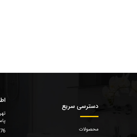
اط
دسترسی سریع
تهر
پاس
محصولات
576