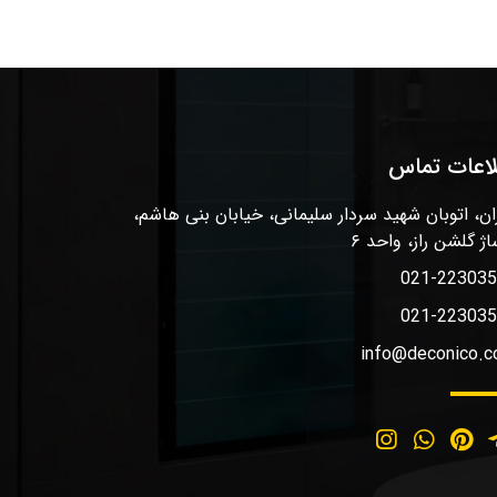
لاعات تماس
ان، اتوبان شهید سردار سلیمانی، خیابان بنی هاشم،
اژ گلشن راز، واحد ۶
021-22303
021-22303
info@deconico.