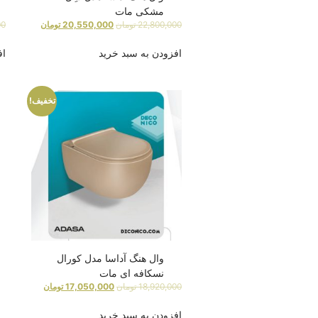
مشکی مات
22,800,000
تومان
20,550,000
تومان
00
افزودن به سبد خرید
اف
تخفیف!
وال هنگ آداسا مدل کورال
نسکافه ای مات
18,920,000
تومان
17,050,000
تومان
افزودن به سبد خرید