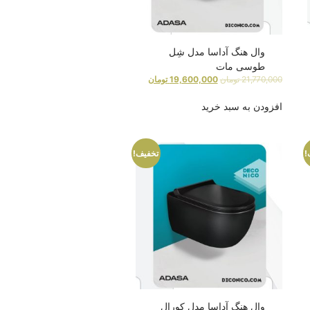
وال هنگ آداسا مدل شِل
طوسی مات
21,770,000
تومان
19,600,000
تومان
افزودن به سبد خرید
!
تخفیف!
وال هنگ آداسا مدل کورال