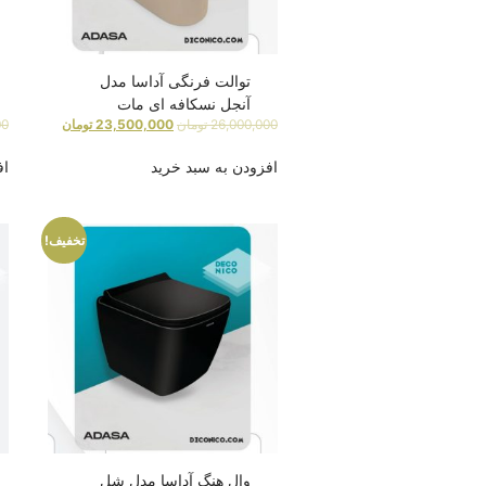
توالت فرنگی آداسا مدل
آنجل نسکافه ای مات
26,000,000
تومان
23,500,000
تومان
00
افزودن به سبد خرید
اف
تخفیف!
وال هنگ آداسا مدل شِل