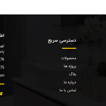
اط
دسترسی سریع
تهر
پاس
محصولات
576
پروژه ها
575
بلاگ
com
درباره ما
تماس با ما