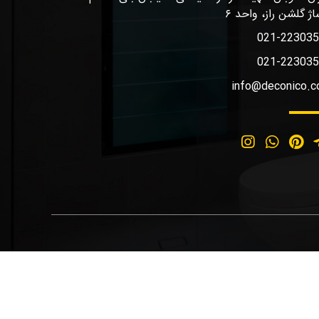
اژ گلشن راز، واحد ۶
021-22303
021-22303
info@deconico.