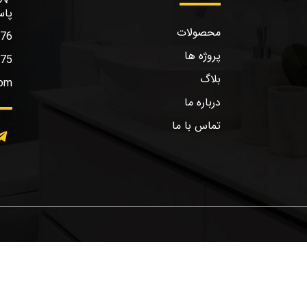
پاس
محصولات
576
پروژه ها
575
بلاگ
com
درباره ما
تماس با ما