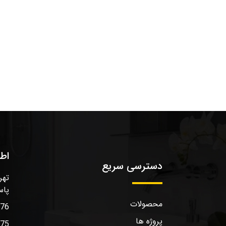
اط
دسترسی سریع
تهر
پاس
محصولات
576
پروژه ها
575