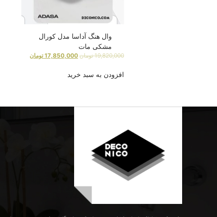
وال هنگ آداسا مدل کورال
مشکی مات
19,820,000
تومان
17,850,000
تومان
افزودن به سبد خرید