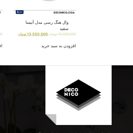
وال هنگ رسی مدل آنیسا
سفید
16,900,000
تومان
13,550,000
تومان
00
افزودن به سبد خرید
اف