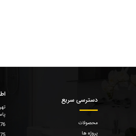
اط
دسترسی سریع
تهر
پاس
محصولات
576
پروژه ها
575