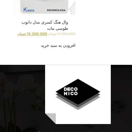
وال هنگ کسری مدل دانوب
طوسی مات
17,963,000
تومان
15,300,000
تومان
افزودن به سبد خرید