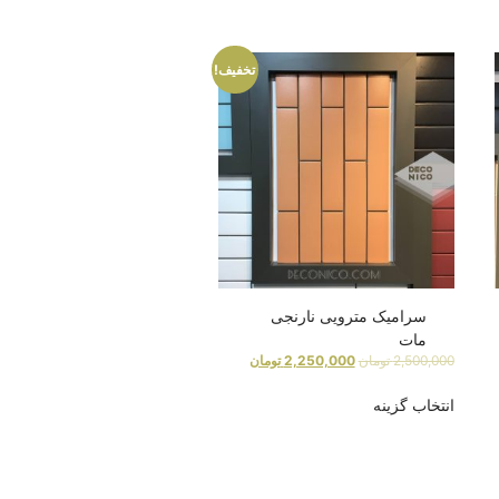
تخفیف!
سرامیک مترویی نارنجی
مات
2,500,000
تومان
2,250,000
تومان
انتخاب گزینه