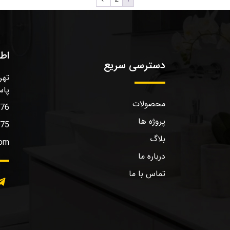
اط
دسترسی سریع
تهر
پاس
محصولات
576
پروژه ها
575
بلاگ
com
درباره ما
تماس با ما