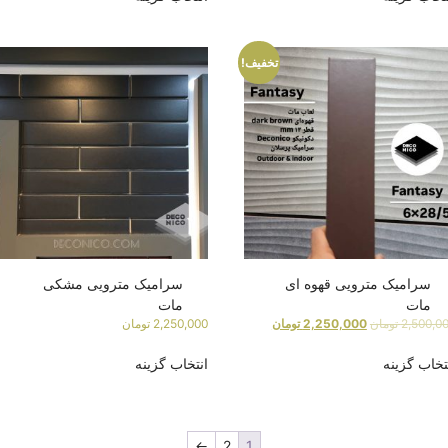
تخفیف!
سرامیک مترویی قهوه ای
سرامیک مترویی مشکی
مات
مات
2,500,0
تومان
2,250,000
تومان
2,250,000
تومان
تخاب گزینه
انتخاب گزینه
←
2
1