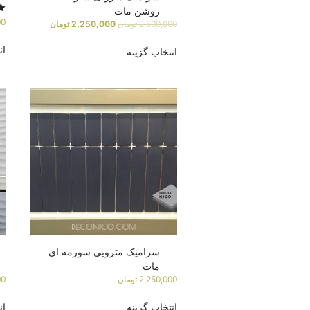
روشن مات
ام
00
2,500,000
تومان
2,250,000
تومان
00
از 
ان
انتخاب گزینه
سرامیک مترویی سورمه ای
مات
2,250,000
تومان
00
انتخاب گزینه
ان