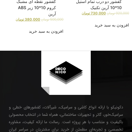
کفشور دو درب تمام استیل
کفشور نقطه ای مشبک
10*10 آرین تکنیک
کروم 10*10 زیر ABS
920,000
تومان
730,000
تومان
آرین
500,000
تومان
380,000
تومان
افزودن به سبد خرید
افزودن به سبد خرید
دکونیکو با ارائه انواع کاشی و سرامیک، شیرآلات، کفشورهای خطی و
سرامیک‌خور، گاتر و تجهیزات ساختمانی، همراه شما در انتخاب محصولی
باکیفیت و متناسب با هر پروژه است. رسالت ما ارائه کیفیت، مشاوره
تخصصی و تجربه‌ای مطمئن از خرید برای مشتریان در سراسر ایران