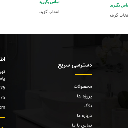
تماس بگیرید
تیاز
اس بگیرید
5.
5
انتخاب گزینه
تخاب گزینه
اط
دسترسی سریع
تهر
پاس
محصولات
576
پروژه ها
575
بلاگ
com
درباره ما
تماس با ما