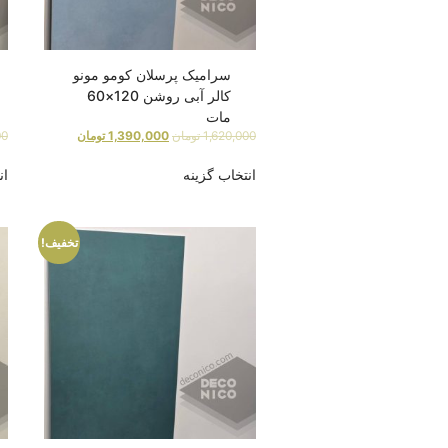
سرامیک پرسلان کومو مونو
کالر آبی روشن 120×60
مات
1,620,000
تومان
1,390,000
تومان
00
انتخاب گزینه
ان
تخفیف!