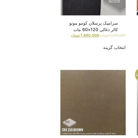
سرامیک پرسلان کومو مونو
کالر ذغالی 120×60 مات
1,720,000
تومان
1,490,000
تومان
انتخاب گزینه
!