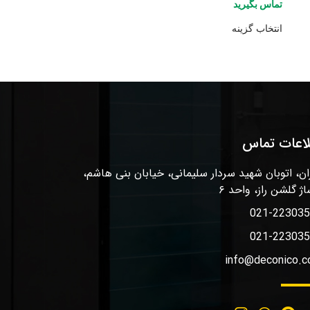
تماس بگیرید
انتخاب گزینه
لاعات تماس
ان، اتوبان شهید سردار سلیمانی، خیابان بنی هاشم،
اژ گلشن راز، واحد ۶
021-22303
021-22303
info@deconico.