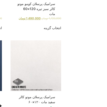
سرامیک پرسلان کومو مونو
کالر سبز تیره 120×60
مات
1,720,000
تومان
1,490,000
تومان
00
انتخاب گزینه
ان
سرامیک پرسلان مونو کالر
سفید مات ۱۲۰×۶۰