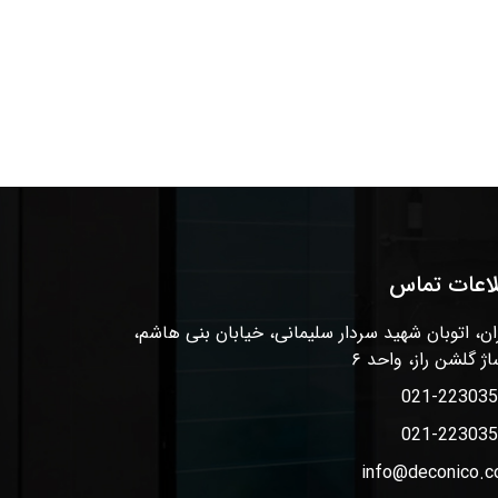
لاعات تماس
ان، اتوبان شهید سردار سلیمانی، خیابان بنی هاشم،
اژ گلشن راز، واحد ۶
021-22303
021-22303
info@deconico.