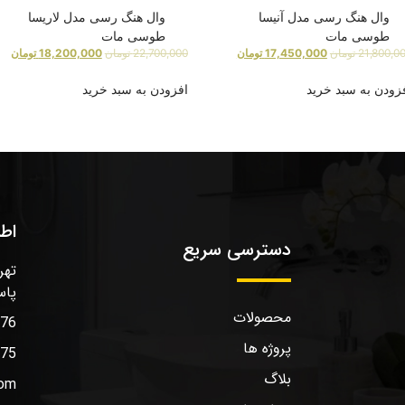
وال هنگ رسی مدل آنیسا
وال هنگ رسی مدل لاریسا
طوسی مات
طوسی مات
21,800,0
تومان
17,450,000
تومان
22,700,000
تومان
18,200,000
تومان
زودن به سبد خرید
افزودن به سبد خرید
اط
دسترسی سریع
تهر
پاس
محصولات
576
پروژه ها
575
بلاگ
com