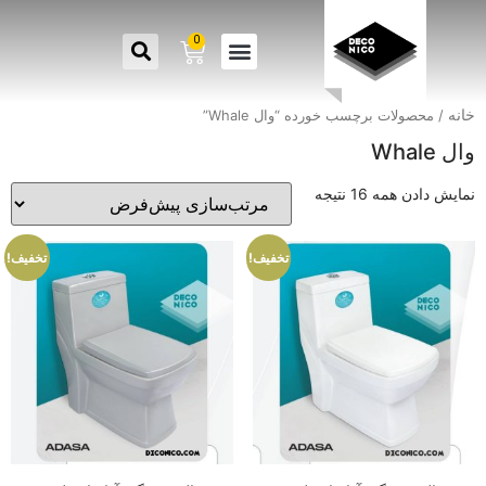
0
خانه
/ محصولات برچسب خورده “وال Whale”
وال Whale
نمایش دادن همه 16 نتیجه
تخفیف!
تخفیف!