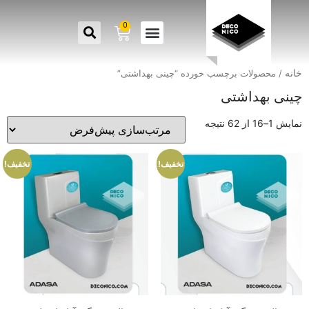
0
خانه
/ محصولات برچسب خورده “چینی بهداشتی”
چینی بهداشتی
نمایش 1–16 از 62 نتیجه
تخفیف!
تخفیف!