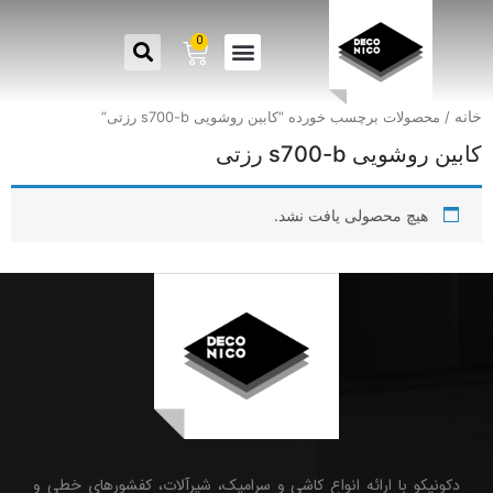
0
خانه
/ محصولات برچسب خورده “کابین روشویی s700-b رزتی”
کابین روشویی s700-b رزتی
هیچ محصولی یافت نشد.
دکونیکو با ارائه انواع کاشی و سرامیک، شیرآلات، کفشورهای خطی و