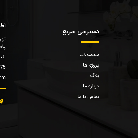
اط
دسترسی سریع
تهر
پاس
محصولات
576
پروژه ها
575
بلاگ
com
درباره ما
تماس با ما