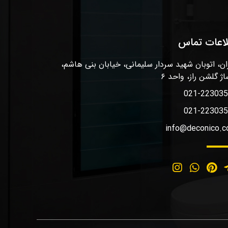
لاعات تماس
ان، اتوبان شهید سردار سلیمانی، خیابان بنی هاشم،
اژ گلشن راز، واحد ۶
021-22303
021-22303
info@deconico.