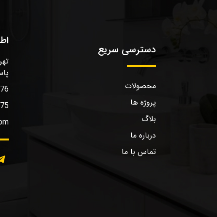
اط
دسترسی سریع
تهر
پاس
محصولات
576
پروژه ها
575
بلاگ
com
درباره ما
تماس با ما