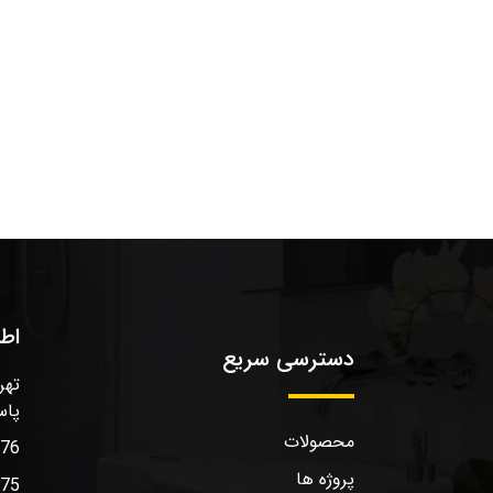
اط
دسترسی سریع
تهر
پاس
محصولات
576
پروژه ها
575