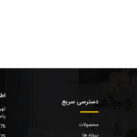
اط
دسترسی سریع
تهر
پاس
محصولات
576
پروژه ها
575