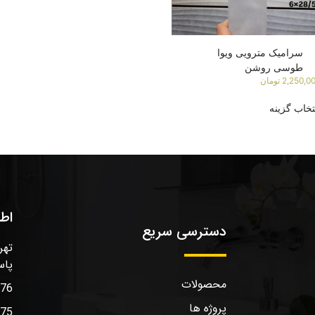
سرامیک مترویی ویوا
طوسی روشن
2,250,0
تومان
تخاب گزینه
اط
دسترسی سریع
تهر
پاس
محصولات
576
پروژه ها
575