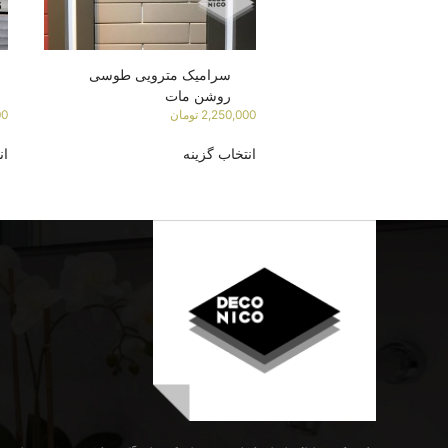
سرامیک مترویی طوسی
روشن مات
2,250,000
تومان
00
انتخاب گزینه
ان